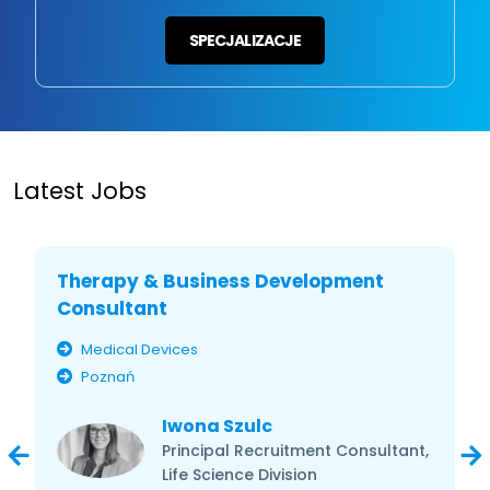
SPECJALIZACJE
Latest Jobs
Therapy & Business Development
Consultant
Medical Devices
Poznań
Iwona Szulc
Principal Recruitment Consultant,
Life Science Division